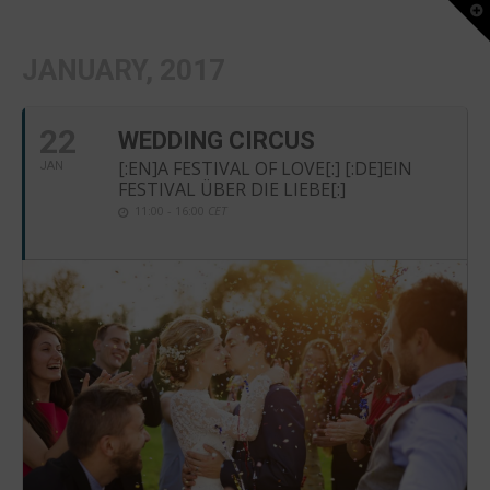
T
t
W
JANUARY, 2017
22
WEDDING CIRCUS
[:EN]A FESTIVAL OF LOVE[:] [:DE]EIN
JAN
FESTIVAL ÜBER DIE LIEBE[:]
11:00 - 16:00
CET