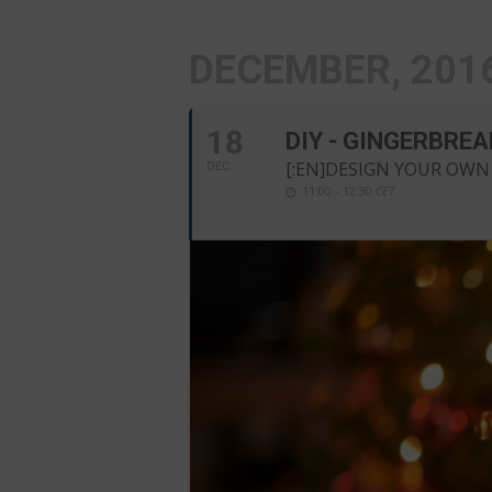
DECEMBER, 201
18
DIY - GINGERBRE
[:EN]DESIGN YOUR OWN 
DEC
11:00 - 12:30
CET