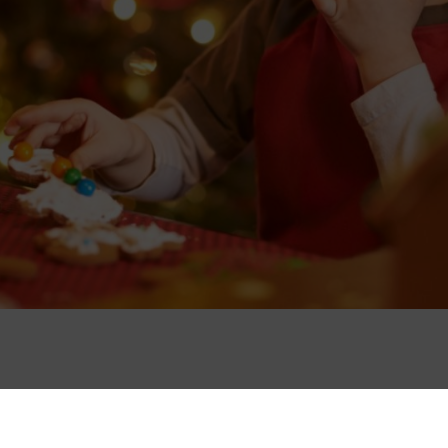
with cookies and sugar icing. Use garnishments such as little silver 
, deine Kreativität ist gefragt und es sind dir keine Grenzen gesetzt. 