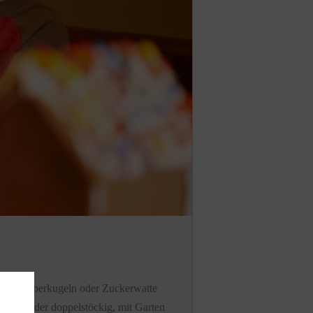
pearls Silberkugeln oder Zuckerwatte
Ob ein- oder doppelstöckig, mit Garten