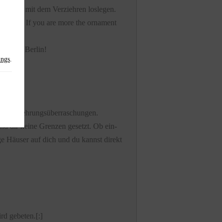
t direkt mit dem Verziehren loslegen.
 without. If you are more the ornament
ein Tag Berlin
!
.
ings
ne Verziehrungsüberraschungen.
ind dir keine Grenzen gesetzt. Ob ein-
ge Häuser auf dich und du kannst direkt
rd gebeten.[:]