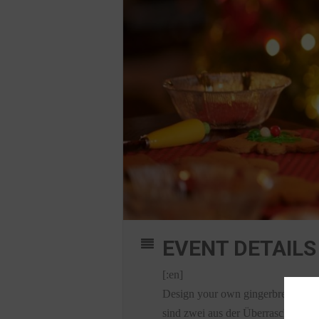
EVENT DETAILS
[:en]
Design your own gingerbread house 
sind zwei aus der Überraschungsbox